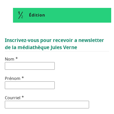
Mes demandes
1
Mon compte
(étape courante)
Édition
2
Inscrivez-vous pour recevoir a newsletter
de la médiathèque Jules Verne
*
Nom
*
Prénom
*
Courriel